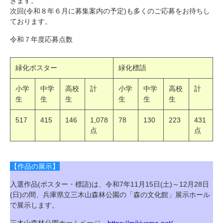
きます。
次回(令和８年６月に募集案内の予定)も多くのご応募をお待ちし
ております。
令和７年度応募点数
緑化ポスター
緑化標語
小学
中学
高校
計
小学
中学
高校
計
生
生
生
生
生
生
517
415
146
1,078
78
130
223
431
点
点
【作品の展示】
入選作品(ポスター・標語)は、令和7年11月15日(土)～12月28日
(日)の間、兵庫県立三木山森林公園の「森の文化館」展示ホール
で展示します。