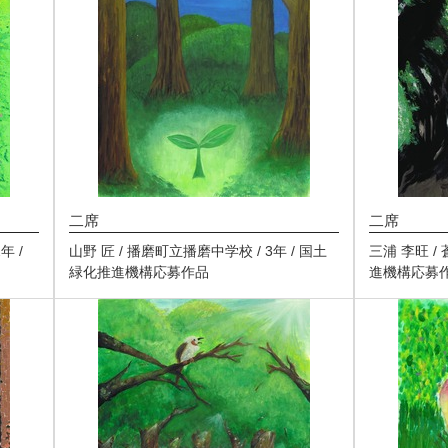
二席
二席
年 /
山野 匠 / 播磨町立播磨中学校 / 3年 / 国土
三浦 李旺 /
緑化推進機構応募作品
進機構応募