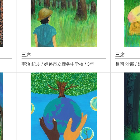
三席
三席
年
宇治 紀歩 / 姫路市立鹿谷中学校 / 3年
長岡 沙那 /