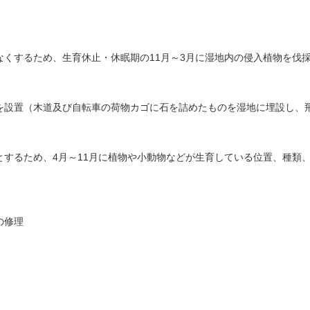
するため、生育休止・休眠期の11月～3月に湿地内の侵入植物を伐
設置（木道及び自転車の荷物カゴに石を詰めたものを湿地に埋設し、
るため、4月～11月に植物や小動物などが生育している位置、種類
の修理