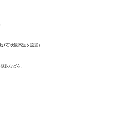
採
飛び石状観察道を設置）
、概数などを、