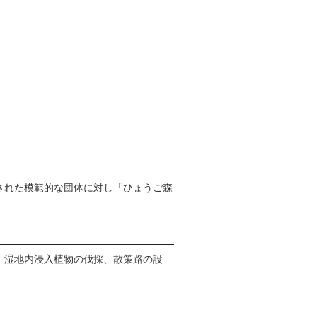
された模範的な団体に対し「ひょうご森
、湿地内浸入植物の伐採、散策路の設
。