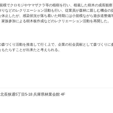
名規模でクロモジやヤマザクラ等の植樹を行い、植栽した樹木の成長観察
りなどのレクリエーション活動も行い、従業員が森林に親しむ機会の
休止したが、感染状況が落ち着いた時期には小規模ながら遊歩道整備
家族参加による樹木板作成などのレクリエーション活動を再開した。
】
づくり活動を推進して行く上で、企業の社会貢献として森づくりに参
もたらすことが出来たと考えられる。
区北長狭通5丁目5-18 兵庫県林業会館 4F