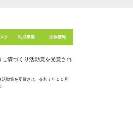
スタ
助成事業
団体情報
うご森づくり活動賞を受賞され
り活動賞を受賞され、令和７年１０月
た。