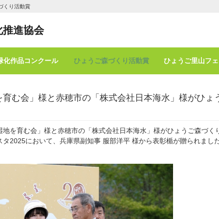
づくり活動賞
化推進協会
緑化作品コンクール
ひょうご森づくり活動賞
ひょうご里山フェ
を育む会」様と赤穂市の「株式会社日本海水」様がひょ
地を育む会」様と赤穂市の「株式会社日本海水」様がひょうご森づく
タ2025において、兵庫県副知事 服部洋平 様から表彰楯が贈られまし