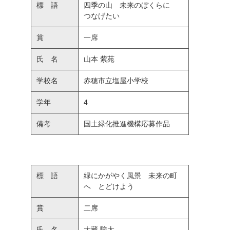
標 語
四季の山 未来のぼくらに
つなげたい
賞
一席
氏 名
山本 紫苑
学校名
赤穂市立塩屋小学校
学年
4
備考
国土緑化推進機構応募作品
標 語
緑にかがやく風景 未来の町
へ とどけよう
賞
二席
氏 名
大藏 駿太