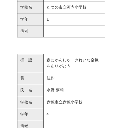
学校名
たつの市立河内小学校
学年
1
備考
標 語
森にかんしゃ きれいな空気
をありがとう
賞
佳作
氏 名
水野 夢莉
学校名
赤穂市立赤穂小学校
学年
4
備考