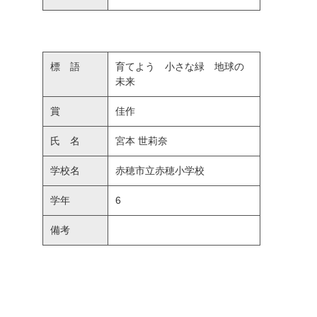
標 語
育てよう 小さな緑 地球の
未来
賞
佳作
氏 名
宮本 世莉奈
学校名
赤穂市立赤穂小学校
学年
6
備考