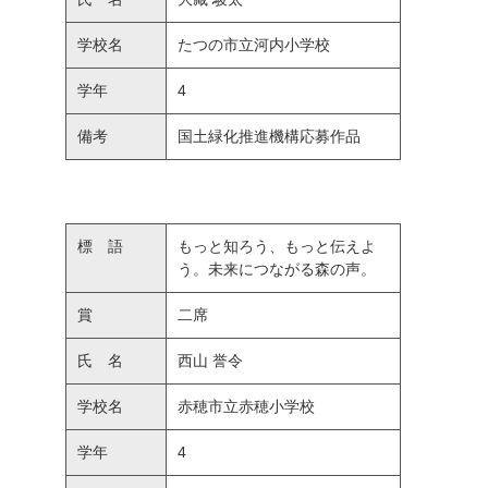
学校名
たつの市立河内小学校
学年
4
備考
国土緑化推進機構応募作品
標 語
もっと知ろう、もっと伝えよ
う。未来につながる森の声。
賞
二席
氏 名
西山 誉令
学校名
赤穂市立赤穂小学校
学年
4