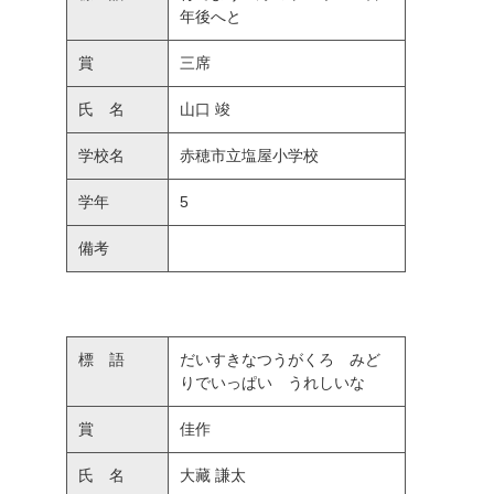
年後へと
賞
三席
氏 名
山口 竣
学校名
赤穂市立塩屋小学校
学年
5
備考
標 語
だいすきなつうがくろ みど
りでいっぱい うれしいな
賞
佳作
氏 名
大藏 謙太