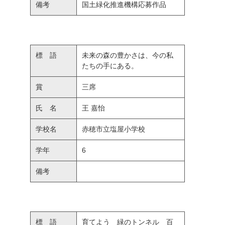
備考
国土緑化推進機構応募作品
標 語
未来の森の豊かさは、今の私
たちの手にある。
賞
三席
氏 名
王 嘉怡
学校名
赤穂市立塩屋小学校
学年
6
備考
標 語
育てよう 緑のトンネル 百