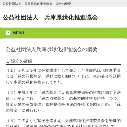
公益社団法人 兵庫県緑化推進協会 協会の概要
公益社団法人 兵庫県緑化推進協会
MENU
公益社団法人兵庫県緑化推進協会の概要
１ 設立の経緯
（１）昭和２９年に任意団体として発足した兵庫県緑化推進委員
会は「緑の羽根募金」運動に取り組むとともに、その募金を活用
して本県の緑化を推進してきた。
（２）平成７年に「緑の募金による森林整備等の推進に関する法
律」が制定され、「緑の羽根募金」の基本的性格を維持しつつ、
募金活動の基盤整備と森林整備等使途の多様化を図るため、「緑
の募金」に移行した。
（３）このような状況を踏まえ、兵庫県緑化推進委員会を発展的
に解消し、民法第 34条の公益法人である社団法人を設立して、