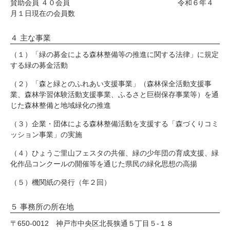
賛助会員 ４０会員 令和６年４
月１日現在の会員数
４ 主な事業
（１）「緑の募金による森林整備等の推進に関する法律」に規定
する緑の募金活動
（２）「森と緑とのふれあい支援事業」（森林保全活動支援事
業、森林学習体験活動支援事業、ふるさと巨樹保存事業等）を通
じた森林整備と地域緑化の推進
（３）企業・団体による森林整備活動を支援する「森づくりコミ
ッション事業」の実施
（４）ひょうご里山フェスタの共催、緑の少年団の育成支援、緑
化作品コンクールの開催等を通じた県民の緑化思想の高揚
（５）機関紙の発行（年２回）
５ 事務所の所在地
〒650-0012 神戸市中央区北長狭通５丁目５-１８