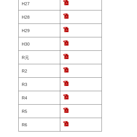
H27
H28
H29
H30
R元
R2
R3
R4
R5
R6