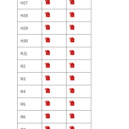
H27
H28
H29
H30
R元
R2
R3
R4
R5
R6