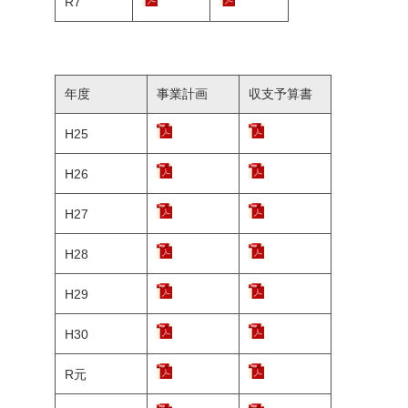
R7
年度
事業計画
収支予算書
H25
H26
H27
H28
H29
H30
R元