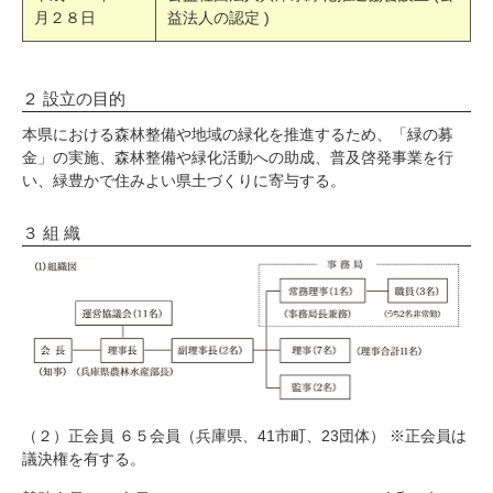
月２８日
益法人の認定 )
２ 設立の目的
本県における森林整備や地域の緑化を推進するため、「緑の募
金」の実施、森林整備や緑化活動への助成、普及啓発事業を行
い、緑豊かで住みよい県土づくりに寄与する。
３ 組 織
（２）正会員 ６５会員（兵庫県、41市町、23団体） ※正会員は
議決権を有する。