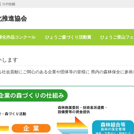
くりの仕組
化推進協会
緑化作品コンクール
ひょうご森づくり活動賞
ひょうご里山フェ
いします
る社会貢献にご関心のある企業や団体等の皆様に 県内の森林保全に参画