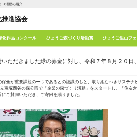
くり活動の紹介
化推進協会
緑化作品コンクール
ひょうご森づくり活動賞
ひょうご里山フェ
附いただきました緑の募金に対し、令和７年８月２０日
保全が重要課題の一つであるとの認識のもと、取り組むべきサステナ
県立宝塚西谷の森公園で「企業の森づくり活動」をスタートし、「住友
旨にご賛同いただき、ご寄附を賜りました。