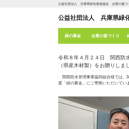
公益社団法人 兵庫県緑化推進協会 企業の森づ
公益社団法人 兵庫県緑
緑の募金
企業の森づくり
令和８年４月２４日 関西防
（県産木材製）をお贈りしま
関西防水管理事業協同組合様では、関
度「緑の募金」にご寄附いただいてい