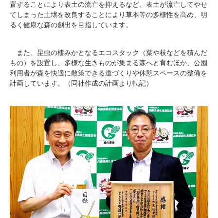
置することにより表土の流亡を抑えるなど、表土が流亡してやせ
てしまった土壌を改良することにより草本等の多様性を高め、明
るく健康な森の創出を目指しています。
また、昆虫の棲みかとなるエコスタック（葉や枝などを積んだ
もの）を設置し、多様な生きものが集まる森へと育むほか、公園
利用者が森を快適に散策できる道づくりや休憩スペースの整備を
計画しています。（同社作成の計画より転記）