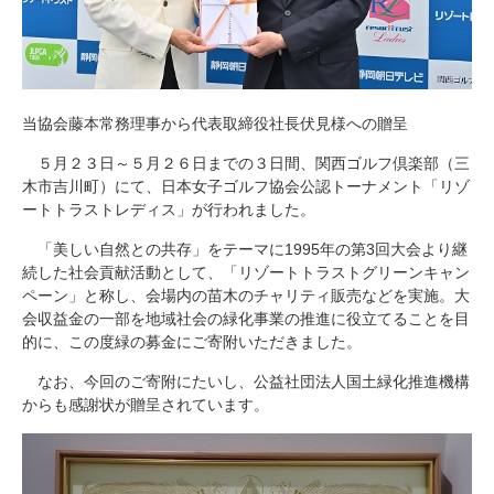
当協会藤本常務理事から代表取締役社長伏見様への贈呈
５月２３日～５月２６日までの３日間、関西ゴルフ倶楽部（三
木市吉川町）にて、日本女子ゴルフ協会公認トーナメント「リゾ
ートトラストレディス」が行われました。
「美しい自然との共存」をテーマに1995年の第3回大会より継
続した社会貢献活動として、「リゾートトラストグリーンキャン
ペーン」と称し、会場内の苗木のチャリティ販売などを実施。大
会収益金の一部を地域社会の緑化事業の推進に役立てることを目
的に、この度緑の募金にご寄附いただきました。
なお、今回のご寄附にたいし、公益社団法人国土緑化推進機構
からも感謝状が贈呈されています。