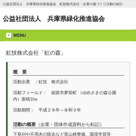
公益社団法人 兵庫県緑化推進協会 虹技株式会社・企業の森づくり活動の紹介
公益社団法人 兵庫県緑化推進協会
MENU
虹技株式会社「虹の森」
概 要
活動企業 ：虹技 株式会社
活動フィールド： 姫路市夢前町 （ゆめさきの森公園
内）面積1ha
活動期間： 平成２８年～令和３年
活動の概要
（企業・団体作成資料から転記）
下草刈や不用木の除去など里山林整備、環境学習等