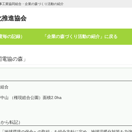
事工業協同組合・企業の森づくり活動の紹介
化推進協会
度毎の記録）
「企業の森づくり活動の紹介」に戻る
関電協の森」
同組合
山 （権現総合公園）面積2.0ha
料から転記）
「地球環境の保全への取組」を組合方針に定め、地球温暖化対策を力強